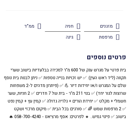
מזגנים
חניה
ממ”ד
מרפסת
גינה
פרטים נוספים
בית פרטי על מגרש ענק של 600 מ"ר למכירה בבלעדיות בישוב שערי
תקווה (ליד ראש העין): ✅ יש זכויות בנייה נוספות ✅ ניתן לבנות בית נוסף
שלם על המגרש ו/או יחידות דיור 💪 ✅ (פיתרון מדהים ל-2 משפחות
שרוצות לגור יחד) ✅ בנוי 211 מ"ר - בית של 7 חדרים ✅ 2 חניות, שער
חשמלי + מקלט ✅ יחידת הורים + גלריה גדולה ✅ קמין עץ + קמין נפט
✅ 2 מרפסות שמש 🌈 ✅ סורגים בכל הבית ✅ מיקום מרכזי ושקט
בישוב ✅ פינוי גמיש.. 🔸 לפרטים: אסף מרציאנו - 058-700-4240 🔥