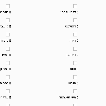
דו משפחתי
כפר ס
דופלקס
מושבים
דירה
פתח תק
דירת גן
ראש הע
חנות
רמת גן
מגרש
רמת הש
מיני פנטהאוז
שדי ח