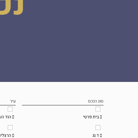
נכ
סוג הנכס
עיר
בית פרטי
הוד הש
ד.גג
הרצליה