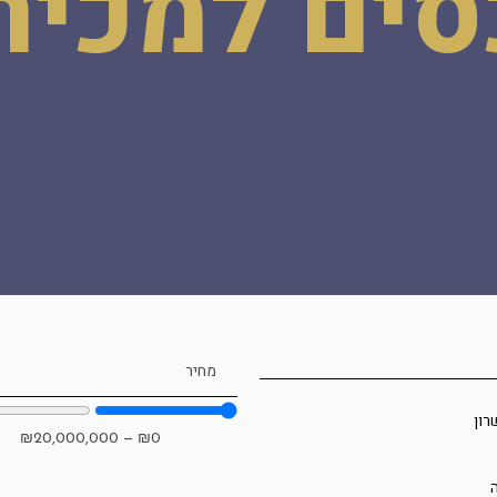
סים למכיר
מחיר
רון
₪
20,000,000
—
₪
0