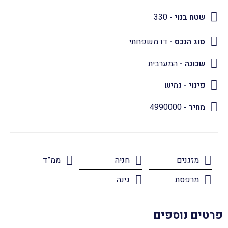
שטח בנוי -
330
סוג הנכס -
דו משפחתי
שכונה -
המערבית
פינוי -
גמיש
מחיר -
4990000
מזגנים
חניה
ממ”ד
מרפסת
גינה
פרטים נוספים