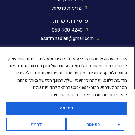
מדיניות פרטיות
פרטי התקשרות
058-700-4240
asafm.nadlan@gmail.com
עקבו אחרינו
אתר זה עושה שימוש בקבצי עוגיות לצרכים תפעוליים, לניתוח שימושים,
לשיפור חווית המשתמש ולהתאמה אישית של תוכן ופרסום ממוקד. אנו
עשויים לשתף מידע אודותיך עם ספקי פרסום חיצוניים כדי להציג לך
מודעות רלוונטיות לתחומי העניין שלך. המשך הגלישה באתר מהווה
הסכמה לשימוש בקובצי Cookies בהתאם למדיניות שלנו.
למידע נוסף והרחבה, עיין/י במדיניות הפרטיות.
האתר פותח ב
על ידי טלמור דיגיטל
הסכמה
מון
חריטה
ועוצב על ידי SG Studio עיצוב גרפי ובניית אתרים
התאמה
דחייה
חריטה
איכותיים