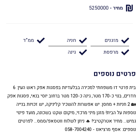
מחיר -
5250000
מזגנים
חניה
ממ”ד
מרפסת
גינה
פרטים נוספים
בית פרטי דו משפחתי למכירה בבלעדיות בפסגות אפק ראש העין: 6
חדרים, בנוי כ-170 מטר, גינה כ-120 מטר ברחוב יוסי בנאי, פסגות אפק
🏡 2 חניות + מחסן. יש אפשרות להשכיר קליניקה, יש זכויות בנייה
נוספות על הבית! מזגן מיני מרכזי, מיקום שקט בשכונה, מועד פינוי
גמיש... מחיר אטרקטיבי! 🔥 ניתן לשלוח ווטסאפ/סמס... לפרטים
נוספים: אסף מרציאנו - 058-7004240