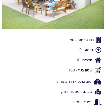
רחוב -
יוסי בנאי
קומה -
0
חדרים -
6
שטח בנוי -
168
סוג הנכס -
דו משפחתי
שכונה -
פסגות אפק
פינוי -
גמיש