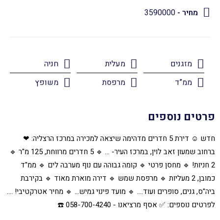
מחיר -
3590000
מזגנים
מעלית
חניה
ממ”ד
מרפסת
משופץ
פרטים נוספים
חדש ☺️ דירת 5 חדרים מדהימה שיצאה למכירה במרכז הרצליה: ❤
ברחוב שמעון זאב לוין, במרכז העיר- ... 🔹 5 חדרים מרווחת, 125 מ"ר 🔹
2 חניות! 🔹 מחסן פרטי 🔹 קומה גבוהה עם נוף מערבה לים 🔹 ממ"ד
כמובן, 2 מעליות 🔹 מרפסת שמש 🔹 דירה מוארת מאוד 🔹 בקירבת
ביה"ס, גנים, סופרים ועוד.... 🔹 מועד פינוי גמיש... 🔹 מחיר אטרקטיבי! ....
לפרטים נוספים: ✅ אסף מרציאנו - 058-700-4240 ☎️