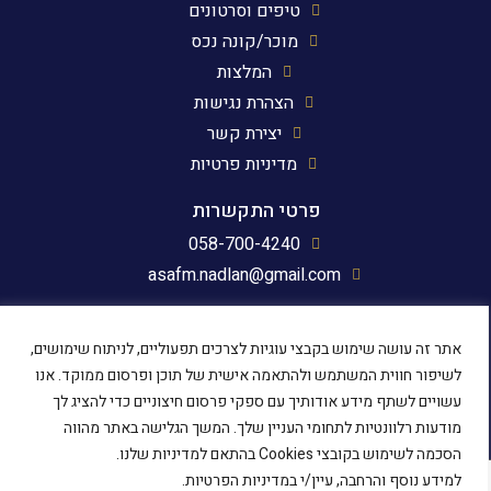
טיפים וסרטונים
מוכר/קונה נכס
המלצות
הצהרת נגישות
יצירת קשר
מדיניות פרטיות
פרטי התקשרות
058-700-4240
asafm.nadlan@gmail.com
עקבו אחרינו
אתר זה עושה שימוש בקבצי עוגיות לצרכים תפעוליים, לניתוח שימושים,
לשיפור חווית המשתמש ולהתאמה אישית של תוכן ופרסום ממוקד. אנו
עשויים לשתף מידע אודותיך עם ספקי פרסום חיצוניים כדי להציג לך
מודעות רלוונטיות לתחומי העניין שלך. המשך הגלישה באתר מהווה
הסכמה לשימוש בקובצי Cookies בהתאם למדיניות שלנו.
למידע נוסף והרחבה, עיין/י במדיניות הפרטיות.